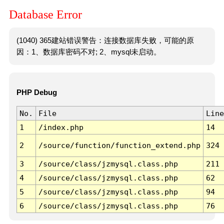
Database Error
(1040) 365建站错误警告：连接数据库失败，可能的原
因：1、数据库密码不对; 2、mysql未启动。
PHP Debug
No.
File
Line
1
/index.php
14
2
/source/function/function_extend.php
324
3
/source/class/jzmysql.class.php
211
4
/source/class/jzmysql.class.php
62
5
/source/class/jzmysql.class.php
94
6
/source/class/jzmysql.class.php
76