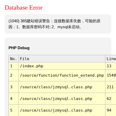
Database Error
(1040) 365建站错误警告：连接数据库失败，可能的原
因：1、数据库密码不对; 2、mysql未启动。
PHP Debug
No.
File
Line
1
/index.php
13
2
/source/function/function_extend.php
1548
3
/source/class/jzmysql.class.php
211
4
/source/class/jzmysql.class.php
62
5
/source/class/jzmysql.class.php
94