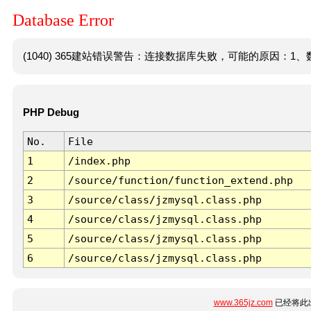
Database Error
(1040) 365建站错误警告：连接数据库失败，可能的原因：1、数
PHP Debug
No.
File
1
/index.php
2
/source/function/function_extend.php
3
/source/class/jzmysql.class.php
4
/source/class/jzmysql.class.php
5
/source/class/jzmysql.class.php
6
/source/class/jzmysql.class.php
www.365jz.com
已经将此