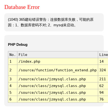
Database Error
(1040) 365建站错误警告：连接数据库失败，可能的原
因：1、数据库密码不对; 2、mysql未启动。
PHP Debug
No.
File
Line
1
/index.php
14
2
/source/function/function_extend.php
324
3
/source/class/jzmysql.class.php
211
4
/source/class/jzmysql.class.php
62
5
/source/class/jzmysql.class.php
94
6
/source/class/jzmysql.class.php
76