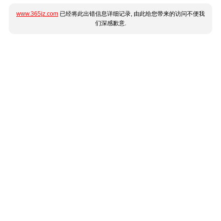
www.365jz.com
已经将此出错信息详细记录, 由此给您带来的访问不便我
们深感歉意.