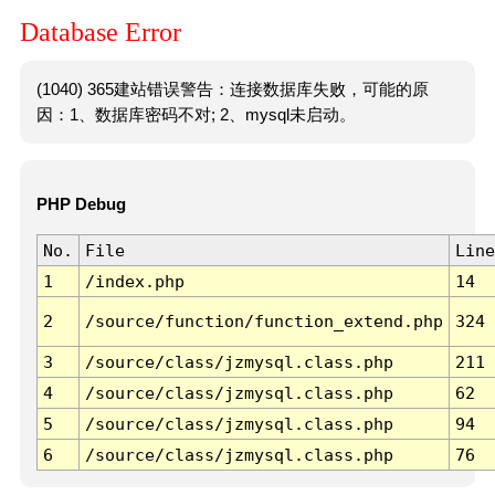
Database Error
(1040) 365建站错误警告：连接数据库失败，可能的原
因：1、数据库密码不对; 2、mysql未启动。
PHP Debug
No.
File
Line
1
/index.php
14
2
/source/function/function_extend.php
324
3
/source/class/jzmysql.class.php
211
4
/source/class/jzmysql.class.php
62
5
/source/class/jzmysql.class.php
94
6
/source/class/jzmysql.class.php
76