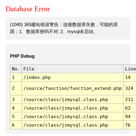
Database Error
(1040) 365建站错误警告：连接数据库失败，可能的原
因：1、数据库密码不对; 2、mysql未启动。
PHP Debug
No.
File
Line
1
/index.php
14
2
/source/function/function_extend.php
324
3
/source/class/jzmysql.class.php
211
4
/source/class/jzmysql.class.php
62
5
/source/class/jzmysql.class.php
94
6
/source/class/jzmysql.class.php
76