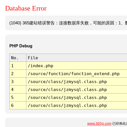
Database Error
(1040) 365建站错误警告：连接数据库失败，可能的原因：1、数
PHP Debug
No.
File
1
/index.php
2
/source/function/function_extend.php
3
/source/class/jzmysql.class.php
4
/source/class/jzmysql.class.php
5
/source/class/jzmysql.class.php
6
/source/class/jzmysql.class.php
www.365jz.com
已经将此