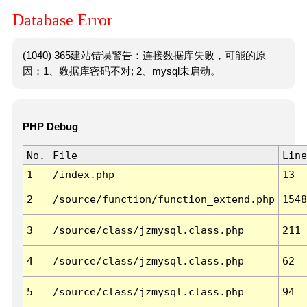
Database Error
(1040) 365建站错误警告：连接数据库失败，可能的原
因：1、数据库密码不对; 2、mysql未启动。
PHP Debug
No.
File
Line
1
/index.php
13
2
/source/function/function_extend.php
1548
3
/source/class/jzmysql.class.php
211
4
/source/class/jzmysql.class.php
62
5
/source/class/jzmysql.class.php
94