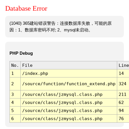
Database Error
(1040) 365建站错误警告：连接数据库失败，可能的原
因：1、数据库密码不对; 2、mysql未启动。
PHP Debug
No.
File
Line
1
/index.php
14
2
/source/function/function_extend.php
324
3
/source/class/jzmysql.class.php
211
4
/source/class/jzmysql.class.php
62
5
/source/class/jzmysql.class.php
94
6
/source/class/jzmysql.class.php
76