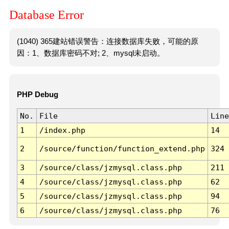
Database Error
(1040) 365建站错误警告：连接数据库失败，可能的原
因：1、数据库密码不对; 2、mysql未启动。
PHP Debug
No.
File
Line
1
/index.php
14
2
/source/function/function_extend.php
324
3
/source/class/jzmysql.class.php
211
4
/source/class/jzmysql.class.php
62
5
/source/class/jzmysql.class.php
94
6
/source/class/jzmysql.class.php
76