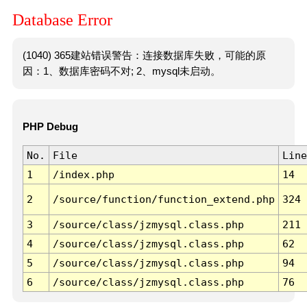
Database Error
(1040) 365建站错误警告：连接数据库失败，可能的原
因：1、数据库密码不对; 2、mysql未启动。
PHP Debug
No.
File
Line
1
/index.php
14
2
/source/function/function_extend.php
324
3
/source/class/jzmysql.class.php
211
4
/source/class/jzmysql.class.php
62
5
/source/class/jzmysql.class.php
94
6
/source/class/jzmysql.class.php
76