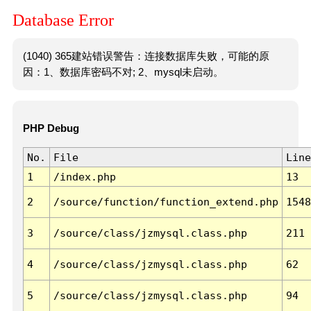
Database Error
(1040) 365建站错误警告：连接数据库失败，可能的原
因：1、数据库密码不对; 2、mysql未启动。
PHP Debug
No.
File
Line
1
/index.php
13
2
/source/function/function_extend.php
1548
3
/source/class/jzmysql.class.php
211
4
/source/class/jzmysql.class.php
62
5
/source/class/jzmysql.class.php
94