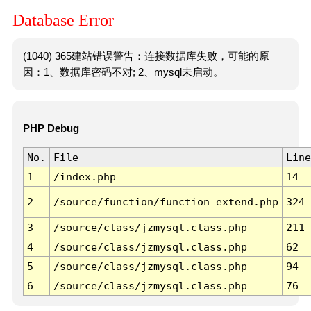
Database Error
(1040) 365建站错误警告：连接数据库失败，可能的原
因：1、数据库密码不对; 2、mysql未启动。
PHP Debug
No.
File
Line
1
/index.php
14
2
/source/function/function_extend.php
324
3
/source/class/jzmysql.class.php
211
4
/source/class/jzmysql.class.php
62
5
/source/class/jzmysql.class.php
94
6
/source/class/jzmysql.class.php
76