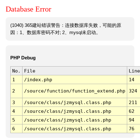
Database Error
(1040) 365建站错误警告：连接数据库失败，可能的原
因：1、数据库密码不对; 2、mysql未启动。
PHP Debug
No.
File
Line
1
/index.php
14
2
/source/function/function_extend.php
324
3
/source/class/jzmysql.class.php
211
4
/source/class/jzmysql.class.php
62
5
/source/class/jzmysql.class.php
94
6
/source/class/jzmysql.class.php
76