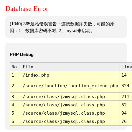
Database Error
(1040) 365建站错误警告：连接数据库失败，可能的原
因：1、数据库密码不对; 2、mysql未启动。
PHP Debug
No.
File
Line
1
/index.php
14
2
/source/function/function_extend.php
324
3
/source/class/jzmysql.class.php
211
4
/source/class/jzmysql.class.php
62
5
/source/class/jzmysql.class.php
94
6
/source/class/jzmysql.class.php
76