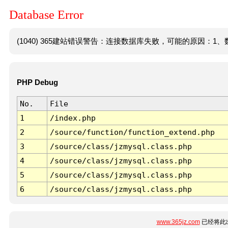
Database Error
(1040) 365建站错误警告：连接数据库失败，可能的原因：1、数
PHP Debug
No.
File
1
/index.php
2
/source/function/function_extend.php
3
/source/class/jzmysql.class.php
4
/source/class/jzmysql.class.php
5
/source/class/jzmysql.class.php
6
/source/class/jzmysql.class.php
www.365jz.com
已经将此