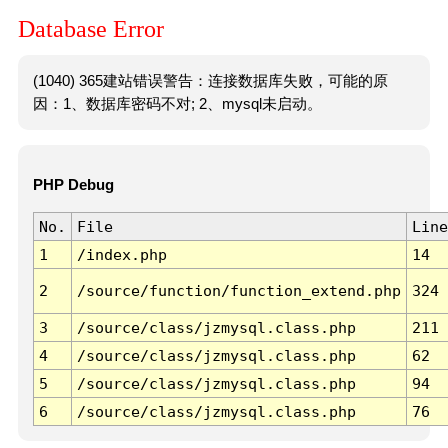
Database Error
(1040) 365建站错误警告：连接数据库失败，可能的原
因：1、数据库密码不对; 2、mysql未启动。
PHP Debug
No.
File
Line
1
/index.php
14
2
/source/function/function_extend.php
324
3
/source/class/jzmysql.class.php
211
4
/source/class/jzmysql.class.php
62
5
/source/class/jzmysql.class.php
94
6
/source/class/jzmysql.class.php
76