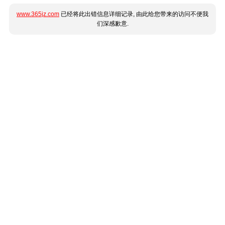
www.365jz.com
已经将此出错信息详细记录, 由此给您带来的访问不便我
们深感歉意.