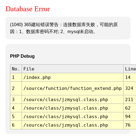
Database Error
(1040) 365建站错误警告：连接数据库失败，可能的原
因：1、数据库密码不对; 2、mysql未启动。
PHP Debug
No.
File
Line
1
/index.php
14
2
/source/function/function_extend.php
324
3
/source/class/jzmysql.class.php
211
4
/source/class/jzmysql.class.php
62
5
/source/class/jzmysql.class.php
94
6
/source/class/jzmysql.class.php
76