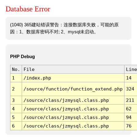
Database Error
(1040) 365建站错误警告：连接数据库失败，可能的原
因：1、数据库密码不对; 2、mysql未启动。
PHP Debug
No.
File
Line
1
/index.php
14
2
/source/function/function_extend.php
324
3
/source/class/jzmysql.class.php
211
4
/source/class/jzmysql.class.php
62
5
/source/class/jzmysql.class.php
94
6
/source/class/jzmysql.class.php
76