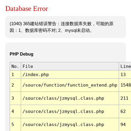
Database Error
(1040) 365建站错误警告：连接数据库失败，可能的原
因：1、数据库密码不对; 2、mysql未启动。
PHP Debug
No.
File
Line
1
/index.php
13
2
/source/function/function_extend.php
1548
3
/source/class/jzmysql.class.php
211
4
/source/class/jzmysql.class.php
62
5
/source/class/jzmysql.class.php
94