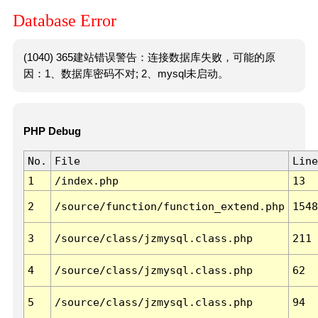
Database Error
(1040) 365建站错误警告：连接数据库失败，可能的原
因：1、数据库密码不对; 2、mysql未启动。
PHP Debug
No.
File
Line
1
/index.php
13
2
/source/function/function_extend.php
1548
3
/source/class/jzmysql.class.php
211
4
/source/class/jzmysql.class.php
62
5
/source/class/jzmysql.class.php
94