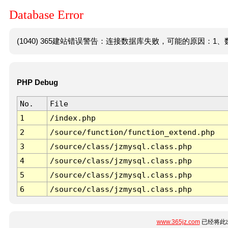
Database Error
(1040) 365建站错误警告：连接数据库失败，可能的原因：1、数
PHP Debug
No.
File
1
/index.php
2
/source/function/function_extend.php
3
/source/class/jzmysql.class.php
4
/source/class/jzmysql.class.php
5
/source/class/jzmysql.class.php
6
/source/class/jzmysql.class.php
www.365jz.com
已经将此