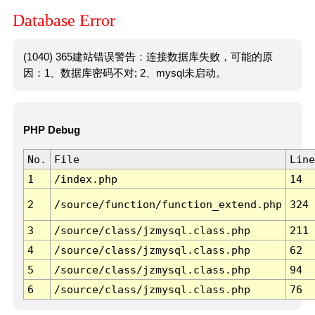
Database Error
(1040) 365建站错误警告：连接数据库失败，可能的原
因：1、数据库密码不对; 2、mysql未启动。
PHP Debug
No.
File
Line
1
/index.php
14
2
/source/function/function_extend.php
324
3
/source/class/jzmysql.class.php
211
4
/source/class/jzmysql.class.php
62
5
/source/class/jzmysql.class.php
94
6
/source/class/jzmysql.class.php
76