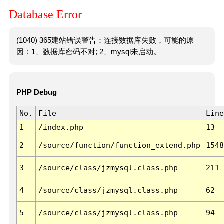
Database Error
(1040) 365建站错误警告：连接数据库失败，可能的原
因：1、数据库密码不对; 2、mysql未启动。
PHP Debug
No.
File
Line
1
/index.php
13
2
/source/function/function_extend.php
1548
3
/source/class/jzmysql.class.php
211
4
/source/class/jzmysql.class.php
62
5
/source/class/jzmysql.class.php
94