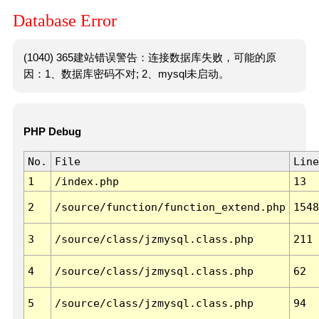
Database Error
(1040) 365建站错误警告：连接数据库失败，可能的原
因：1、数据库密码不对; 2、mysql未启动。
PHP Debug
No.
File
Line
1
/index.php
13
2
/source/function/function_extend.php
1548
3
/source/class/jzmysql.class.php
211
4
/source/class/jzmysql.class.php
62
5
/source/class/jzmysql.class.php
94