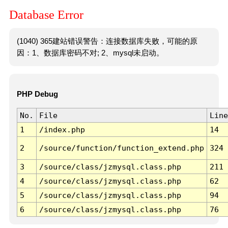
Database Error
(1040) 365建站错误警告：连接数据库失败，可能的原
因：1、数据库密码不对; 2、mysql未启动。
PHP Debug
No.
File
Line
1
/index.php
14
2
/source/function/function_extend.php
324
3
/source/class/jzmysql.class.php
211
4
/source/class/jzmysql.class.php
62
5
/source/class/jzmysql.class.php
94
6
/source/class/jzmysql.class.php
76